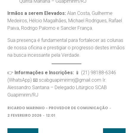
Quinta Mariana – Guapimirim/RJ
Irmãos a serem Elevados:
Alan Costa, Guilherme
Medeiros, Hélcio Magalhães, Michael Rodrigues, Rafael
Paiva, Rodrigo Palomo e Sancler França.
Sua presença é fundamental para fortalecer as colunas
de nossa oficina e prestigiar o progresso destes irmãos
na busca incessante pela Verdade.
👉
Informações e Inscrições:
📱 (21) 98188-6346
(WhatsApp) 📧 scabguapimirimrj@gmail.com Ir.
Alessandro Santana – Delegado Litúrgico SCAB
Guapimirim/RJ
-
RICARDO MARINHO - PROVEDOR DE COMUNICAÇÃO
-
2 FEVEREIRO 2026
12:01