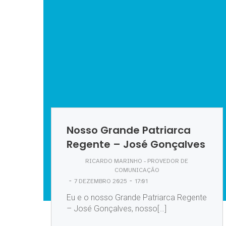
Nosso Grande Patriarca
Regente – José Gonçalves
RICARDO MARINHO - PROVEDOR DE
COMUNICAÇÃO
-
-
7 DEZEMBRO 2025
17:01
Eu e o nosso Grande Patriarca Regente
– José Gonçalves, nosso[…]