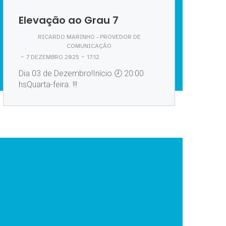
Elevação ao Grau 7
RICARDO MARINHO - PROVEDOR DE
COMUNICAÇÃO
-
-
7 DEZEMBRO 2025
17:12
Dia 03 de Dezembro!Início 🕗 20:00
hsQuarta-feira. !!!