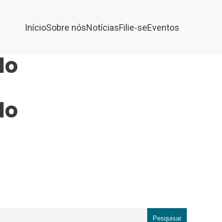
Início
Sobre nós
Notícias
Filie-se
Eventos
lo
lo
Pesquisar