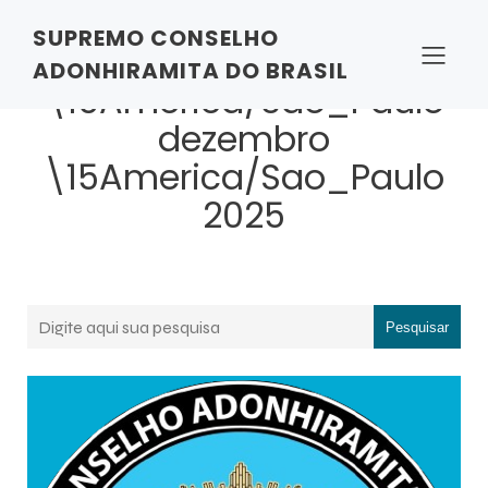
SUPREMO CONSELHO
Posts de 15
ADONHIRAMITA DO BRASIL
\15America/Sao_Paulo
dezembro
\15America/Sao_Paulo
2025
Pesquisar