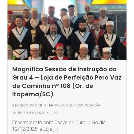
Magnífica Sessão de Instrução do
Grau 4 – Loja de Perfeição Pero Vaz
de Caminha nº 108 (Or. de
Itapema/SC)
-
RICARDO MARINHO - PROVEDOR DE COMUNICAÇÃO
-
15 DEZEMBRO 2025
12:22
Encerramento com Chave de Ouro! ∴ No dia
12/12/2025, a Loja[…]