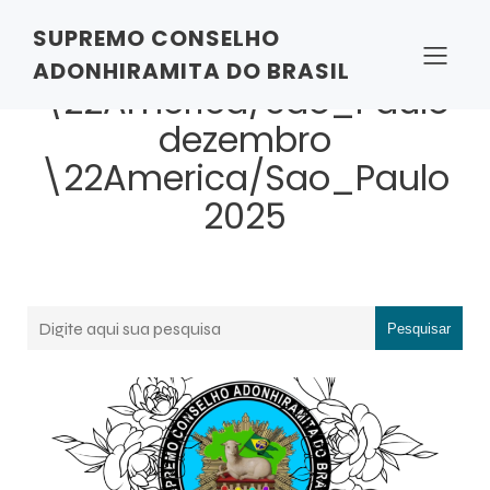
SUPREMO CONSELHO
Posts de 22
ADONHIRAMITA DO BRASIL
\22America/Sao_Paulo
dezembro
\22America/Sao_Paulo
2025
Pesquisar